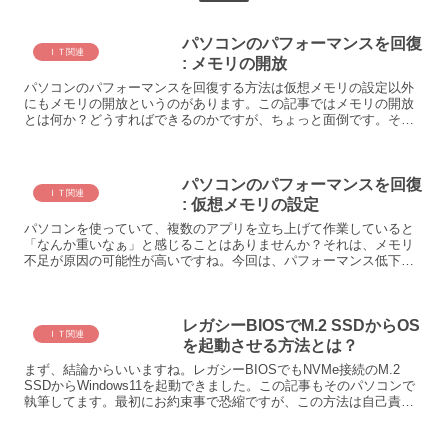
パソコンのパフォーマンスを回復
ＩＴ関連
: メモリの開放
パソコンのパフォーマンスを回復する方法は仮想メモリの設定以外
にもメモリの開放というのがあります。この記事ではメモリの開放
とは何か？どうすればできるのかですが、ちょっと面倒です。そこ
で、超便利で安心してダウンロードできるアプリを紹介します。
メ...
パソコンのパフォーマンスを回復
ＩＴ関連
: 仮想メモリの設定
パソコンを使っていて、複数のアプリを立ち上げて作業していると
「なんか重いなぁ」と感じることはありませんか？それは、メモリ
不足が原因の可能性が高いですね。今回は、パフォーマンス低下の
主要な原因の一つ、メモリ不足についてお話しします。特にメモ
リ...
レガシーBIOSでM.2 SSDからOS
ＩＴ関連
を起動させる方法とは？
まず、結論からいいますね。レガシーBIOSでもNVMe接続のM.2
SSDからWindows11を起動できました。この記事もそのパソコンで
執筆してます。最初にお約束事で恐縮ですが、この方法は自己責任
でトライしました。レガシーBIOSでM.2...